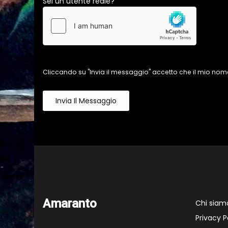
Sei un utente reale?
Cliccando su "Invia il messaggio" accetto che il mio nome
Invia Il Messaggio
Amaranto
Chi siam
Privacy P