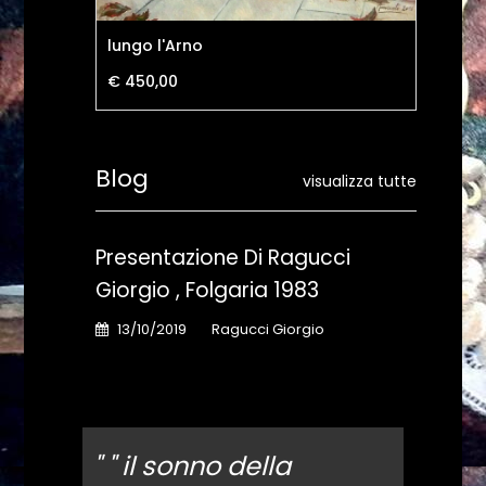
lungo l'Arno
not
€ 450,00
€ 
Blog
visualizza tutte
ardi ,
Presentazione Di Ragucci
Stu
 FI
Giorgio , Folgaria 1983
198
13/10/2019
Ragucci Giorgio
13
" " il sonno della