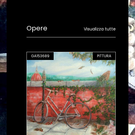
Opere
Visualizza tutte
PITTURA
GA153689
PITTURA
GA